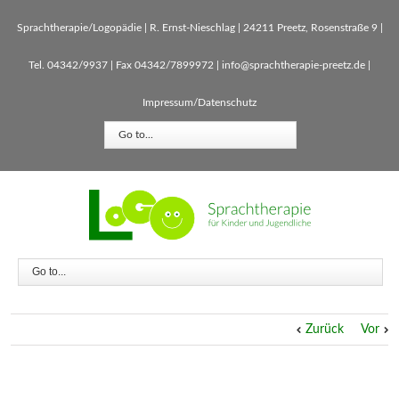
Sprachtherapie/Logopädie | R. Ernst-Nieschlag | 24211 Preetz, Rosenstraße 9 |
Tel. 04342/9937 | Fax 04342/7899972 |
info@sprachtherapie-preetz.de
|
Impressum/Datenschutz
Go to...
Go to...
Zurück
Vor